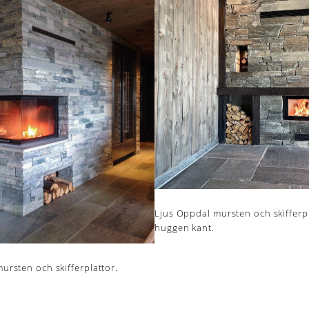
Ljus Oppdal mursten och skifferp
huggen kant.
ursten och skifferplattor.