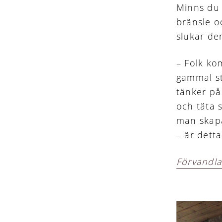
Minns du 
bränsle o
slukar de
– Folk ko
gammal st
tänker på 
och täta s
man skap
– är dett
Förvandla