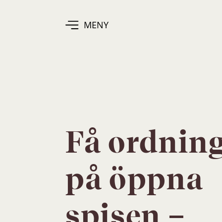
MENY
Få ordnin
på öppna
spisen –