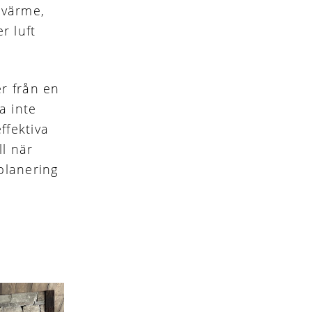
 värme,
r luft
r från en
a inte
ffektiva
ll när
planering