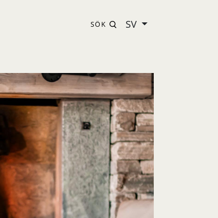
SV
SÖK