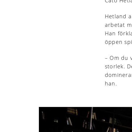
Cato Hetl
Hetland a
arbetat m
Han förkl
öppen spi
– Om du v
storlek. 
domineran
han.