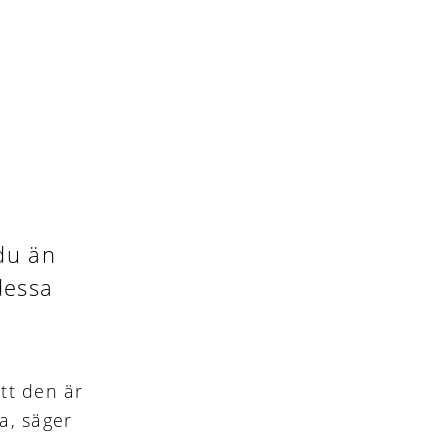
du än
dessa
att den är
a, säger