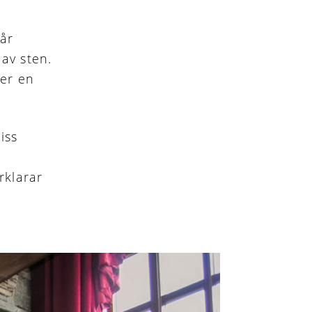
 år
av sten.
ger en
iss
rklarar