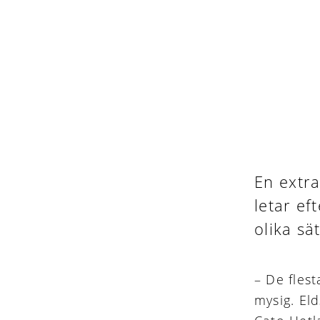
En extra
letar ef
olika sä
– De flest
mysig. El