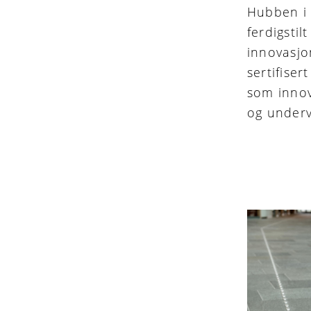
Hubben i 
ferdigstil
innovasjo
sertifiser
som innov
og underv