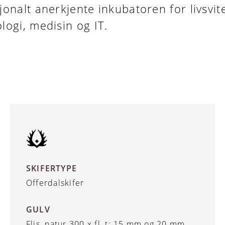
jonalt anerkjente inkubatoren for livsvit
logi, medisin og IT.
SKIFERTYPE
Offerdalskifer
GULV
Flis, natur 300 x fl, t: 15 mm og 20 mm