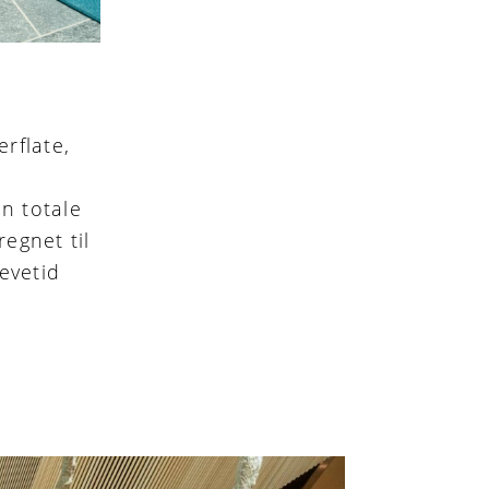
erflate,
en totale
regnet til
evetid