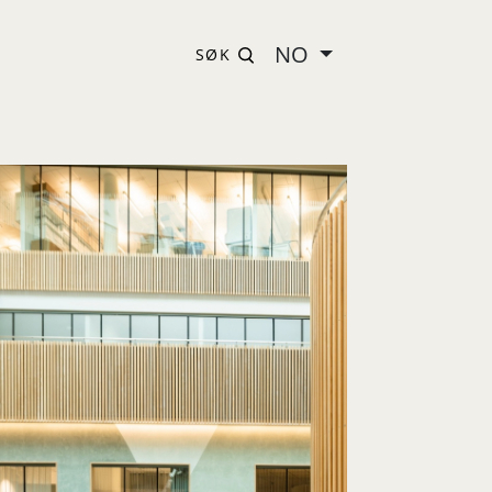
NO
SØK