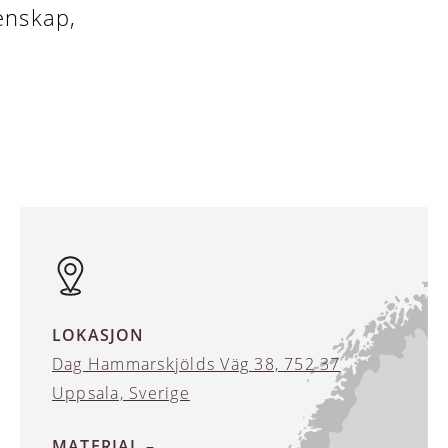
enskap,
LOKASJON
Dag Hammarskjölds Väg 38, 752 37
Uppsala, Sverige
MATERIAL –