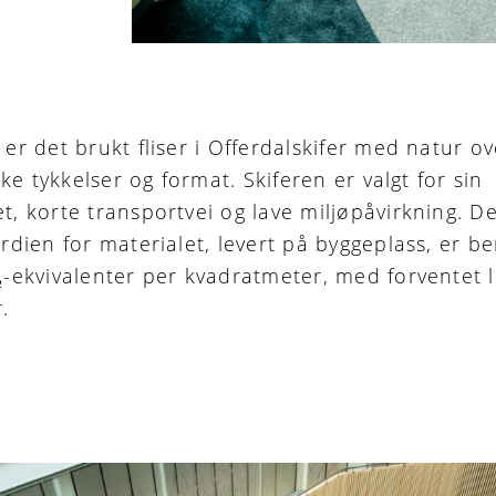
er det brukt fliser i Offerdalskifer med natur ov
like tykkelser og format. Skiferen er valgt for sin
t, korte transportvei og lave miljøpåvirkning. D
rdien for materialet, levert på byggeplass, er be
₂-ekvivalenter per kvadratmeter, med forventet l
.