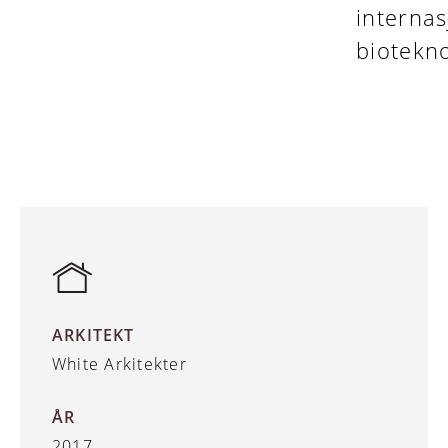
internas
biotekno
ARKITEKT
White Arkitekter
ÅR
2017