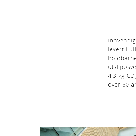
Innvendig 
levert i u
holdbarhe
utslippsve
4,3 kg CO
over 60 år