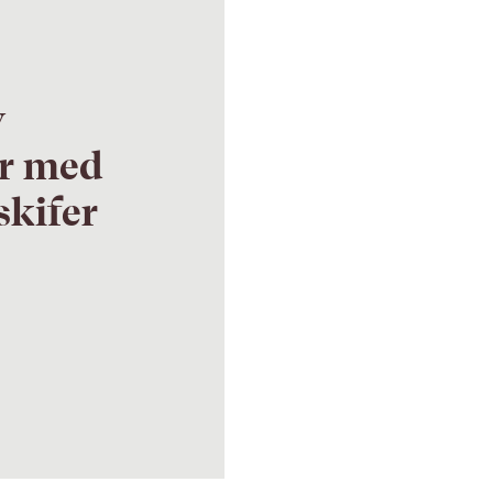
v
r med
skifer