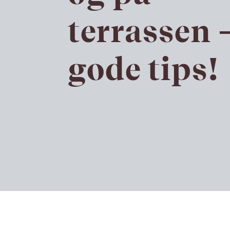
terrassen –
gode tips!