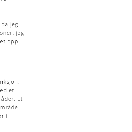
 da jeg
soner, jeg
tet opp
unksjon.
med et
råder. Et
 område
r i