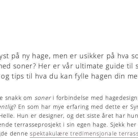
lyst på ny hage, men er usikker på hva 
d soner? Her er vår ultimate guide til 
og tips til hva du kan fylle hagen din me
ye snakk om
soner
i forbindelse med hagedesig
ntlig
? En som har mye erfaring med dette er S
Helle. Hun er designer, og det siste året har hu
ende terrasseprosjekt i sin egen hage. Sjekk he
gde denne
spektakulære tredimensjonale terras