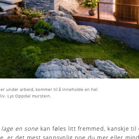
 er under arbeid, kommer til å inneholde en hel
 liv. Lys Oppdal murstein.
 lage en sone
kan føles litt fremmed, kanskje ti
de, er det mest sannsynlig noe du mer eller min