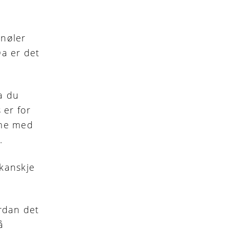
 nøler
a er det
va du
 er for
mme med
.
 kanskje
ordan det
å