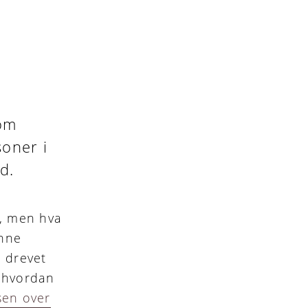
som
soner i
d.
n, men hva
ynne
n drevet
r hvordan
sen over