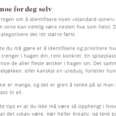
noe for deg selv
ringen om å identifisere noen «standard-soner»
 En sone kan nemlig være nesten hva som helst.
D
kategorisere det litt større først.
te du må gjøre er å identifisere og prioritere h
 trenger i hagen din, rent konkret. En spiseplass
noe de aller fleste ønsker i hagen sin. Det sa
tekjøkken, eller kanskje en utedusj, forteller hun
ne er mange, og det er greit å tenke på at man
ass til alt.
ste tips er at du ikke må være så opphengt i hv
at det «skal» være. Vær heller kreativ, og tenk p