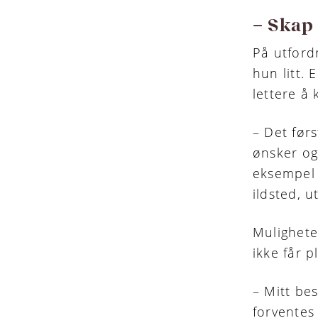
– Skap 
På utford
hun litt.
lettere å 
– Det førs
ønsker og
eksempel 
ildsted, u
Mulighete
ikke får pl
– Mitt be
forventes 