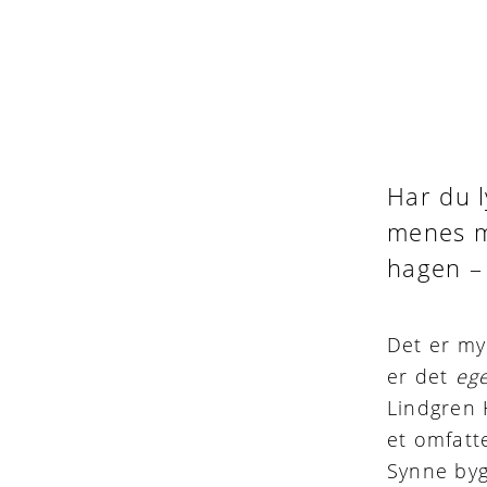
Har du 
menes me
hagen – 
Det er m
er det
ege
Lindgren 
et omfatt
Synne by