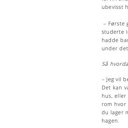
ubevisst ha
– Første 
studerte i
hadde bare
under det
Så hvorda
– Jeg vil 
Det kan v
hus, eller
rom hvor 
du lager 
hagen.