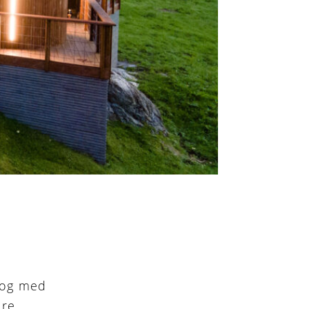
l og med
dre