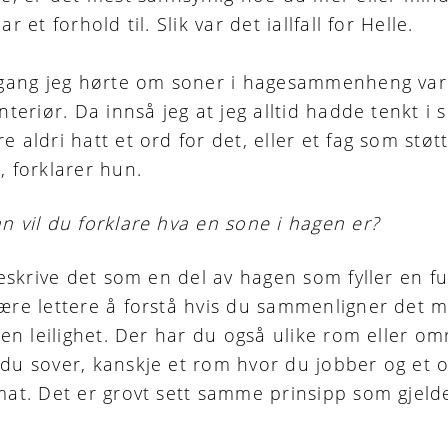
r et forhold til. Slik var det iallfall for Helle.
gang jeg hørte om soner i hagesammenheng var
nteriør. Da innså jeg at jeg alltid hadde tenkt i 
 aldri hatt et ord for det, eller et fag som støt
, forklarer hun.
n vil du forklare hva en sone i hagen er?
beskrive det som en del av hagen som fyller en f
ære lettere å forstå hvis du sammenligner det 
 en leilighet. Der har du også ulike rom eller om
du sover, kanskje et rom hvor du jobber og et
mat. Det er grovt sett samme prinsipp som gjelde