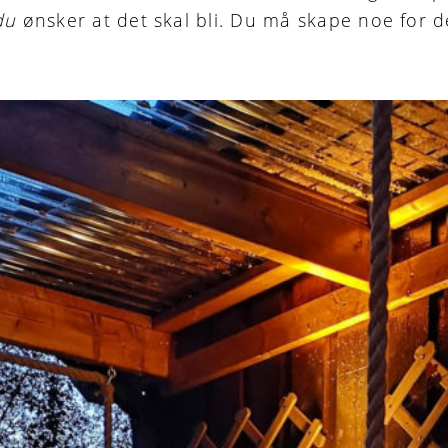
du
ønsker at det skal bli. Du må skape noe for d