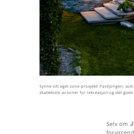
Synne sitt eget sone-prosjekt! Paviljongen, som
skattekiste av soner for rekreasjon og det gode
Selv om
å
forvirren