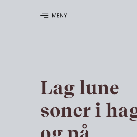
MENY
Lag lune
soner i ha
og på